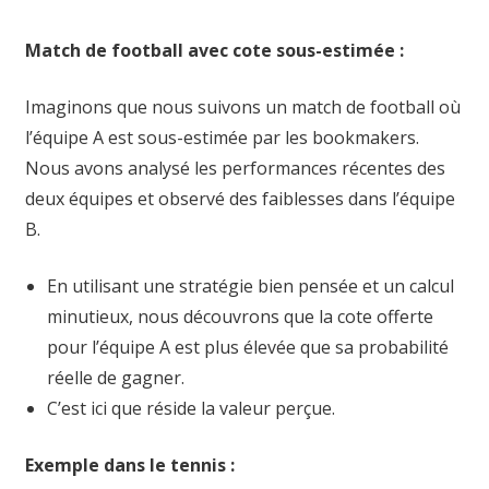
Match de football avec cote sous-estimée :
Imaginons que nous suivons un match de football où
l’équipe A est sous-estimée par les bookmakers.
Nous avons analysé les performances récentes des
deux équipes et observé des faiblesses dans l’équipe
B.
En utilisant une stratégie bien pensée et un calcul
minutieux, nous découvrons que la cote offerte
pour l’équipe A est plus élevée que sa probabilité
réelle de gagner.
C’est ici que réside la valeur perçue.
Exemple dans le tennis :