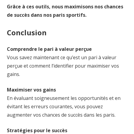
Grâce à ces outils, nous maximisons nos chances
de succès dans nos paris sportifs.
Conclusion
Comprendre le pari à valeur perçue
Vous savez maintenant ce qu’est un pari à valeur
perçue et comment l’identifier pour maximiser vos
gains.
Maximiser vos gains
En évaluant soigneusement les opportunités et en
évitant les erreurs courantes, vous pouvez
augmenter vos chances de succès dans les paris.
Stratégies pour le succès