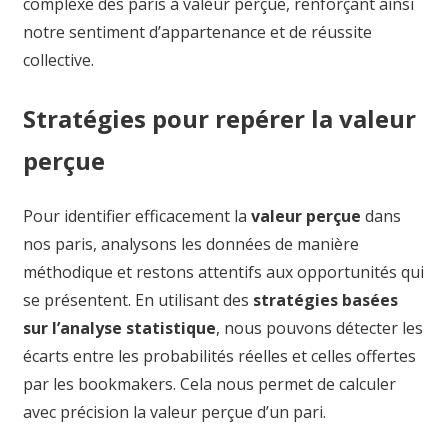
complexe des paris à valeur perçue, renforçant ainsi
notre sentiment d’appartenance et de réussite
collective.
Stratégies pour repérer la valeur
perçue
Pour identifier efficacement la
valeur perçue
dans
nos paris, analysons les données de manière
méthodique et restons attentifs aux opportunités qui
se présentent. En utilisant des
stratégies basées
sur l’analyse statistique
, nous pouvons détecter les
écarts entre les probabilités réelles et celles offertes
par les bookmakers. Cela nous permet de calculer
avec précision la valeur perçue d’un pari.