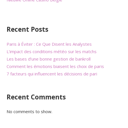
Recent Posts
Paris à Éviter : Ce Que Disent les Analystes
L’impact des conditions météo sur les matchs
Les bases d’une bonne gestion de bankroll
Comment les émotions biaisent les choix de paris
7 facteurs qui influencent les décisions de pari
Recent Comments
No comments to show.