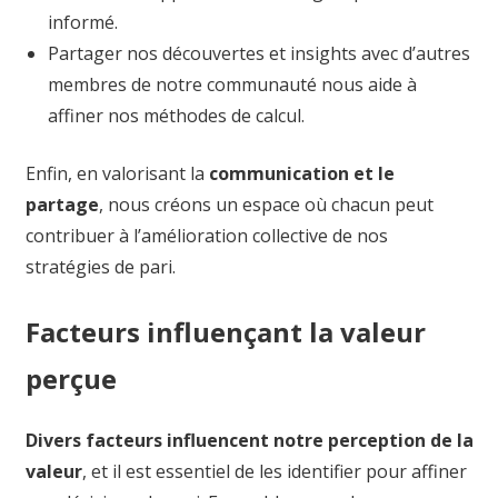
informé.
Partager nos découvertes et insights avec d’autres
membres de notre communauté nous aide à
affiner nos méthodes de calcul.
Enfin, en valorisant la
communication et le
partage
, nous créons un espace où chacun peut
contribuer à l’amélioration collective de nos
stratégies de pari.
Facteurs influençant la valeur
perçue
Divers facteurs influencent notre perception de la
valeur
, et il est essentiel de les identifier pour affiner