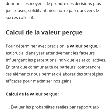
donnons les moyens de prendre des décisions plus
judicieuses, solidifiant ainsi notre parcours vers le
succès collectif.
Calcul de la valeur perçue
Pour déterminer avec précision la
valeur perçue
, il
est crucial d’analyser attentivement les facteurs
influençant les perceptions individuelles et collectives.
En tant que communauté de parieurs, comprendre
ces éléments nous permet d’élaborer des stratégies
efficaces pour maximiser nos gains.
Calcul de la valeur perçue :
Évaluer les probabilités réelles par rapport aux