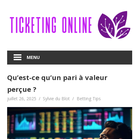
Skip
to
content
MENU
Qu’est-ce qu’un pari à valeur
perçue ?
juillet 26, 2025
Sylvie du Blot
Betting Tips