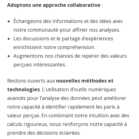
Adoptons une approche collaborative
:
Échangeons des informations et des idées avec
notre communauté pour affiner nos analyses.
Les discussions et le partage d’expériences
enrichissent notre compréhension.
Augmentons nos chances de repérer des valeurs
perçues intéressantes.
Restons ouverts aux
nouvelles méthodes et
technologies
. L’utilisation d’outils numériques
avancés pour l’analyse des données peut améliorer
notre capacité à identifier rapidement les paris à
valeur perçue. En combinant notre intuition avec des
calculs rigoureux, nous renforçons notre capacité à
prendre des décisions éclairées.