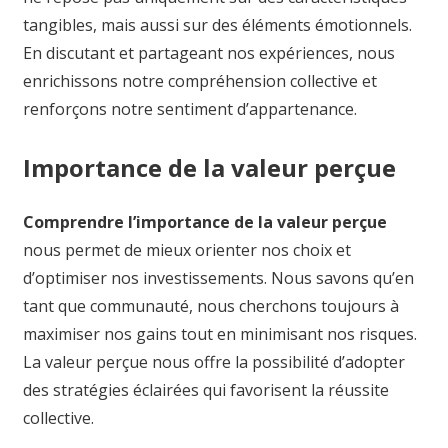
tangibles, mais aussi sur des éléments émotionnels.
En discutant et partageant nos expériences, nous
enrichissons notre compréhension collective et
renforçons notre sentiment d’appartenance.
Importance de la valeur perçue
Comprendre l’importance de la valeur perçue
nous permet de mieux orienter nos choix et
d’optimiser nos investissements. Nous savons qu’en
tant que communauté, nous cherchons toujours à
maximiser nos gains tout en minimisant nos risques.
La valeur perçue nous offre la possibilité d’adopter
des stratégies éclairées qui favorisent la réussite
collective.