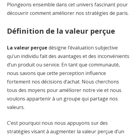
Plongeons ensemble dans cet univers fascinant pour
découvrir comment améliorer nos stratégies de paris.
Définition de la valeur perçue
La valeur perçue
désigne l’évaluation subjective
qu’un individu fait des avantages et des inconvénients
d’un produit ou service. En tant que communauté,
nous savons que cette perception influence
fortement nos décisions d’achat. Nous cherchons
tous des moyens pour améliorer notre vie et nous
voulons appartenir à un groupe qui partage nos
valeurs.
C’est pourquoi nous nous appuyons sur des
stratégies visant à augmenter la valeur perçue d’un