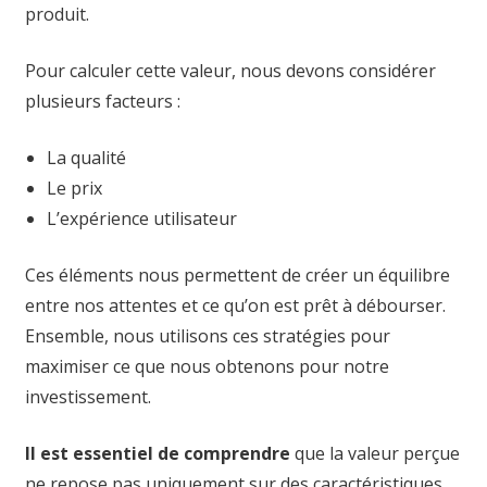
produit.
Pour calculer cette valeur, nous devons considérer
plusieurs facteurs :
La qualité
Le prix
L’expérience utilisateur
Ces éléments nous permettent de créer un équilibre
entre nos attentes et ce qu’on est prêt à débourser.
Ensemble, nous utilisons ces stratégies pour
maximiser ce que nous obtenons pour notre
investissement.
Il est essentiel de comprendre
que la valeur perçue
ne repose pas uniquement sur des caractéristiques