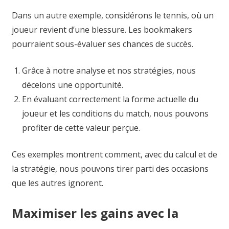
Dans un autre exemple, considérons le tennis, où un
joueur revient d’une blessure. Les bookmakers
pourraient sous-évaluer ses chances de succès.
Grâce à notre analyse et nos stratégies, nous
décelons une opportunité.
En évaluant correctement la forme actuelle du
joueur et les conditions du match, nous pouvons
profiter de cette valeur perçue.
Ces exemples montrent comment, avec du calcul et de
la stratégie, nous pouvons tirer parti des occasions
que les autres ignorent.
Maximiser les gains avec la