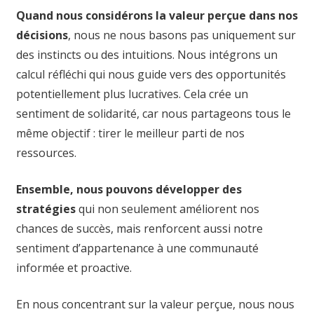
Quand nous considérons la valeur perçue dans nos
décisions
, nous ne nous basons pas uniquement sur
des instincts ou des intuitions. Nous intégrons un
calcul réfléchi qui nous guide vers des opportunités
potentiellement plus lucratives. Cela crée un
sentiment de solidarité, car nous partageons tous le
même objectif : tirer le meilleur parti de nos
ressources.
Ensemble, nous pouvons développer des
stratégies
qui non seulement améliorent nos
chances de succès, mais renforcent aussi notre
sentiment d’appartenance à une communauté
informée et proactive.
En nous concentrant sur la valeur perçue, nous nous