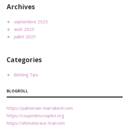
Archives
septembre 2025
août 2025
juillet 2025
Categories
Betting Tips
BLOGROLL
https://palmeraie-marrakech.com
https://coupedescouples.org
https://ultimaterace-trail.com