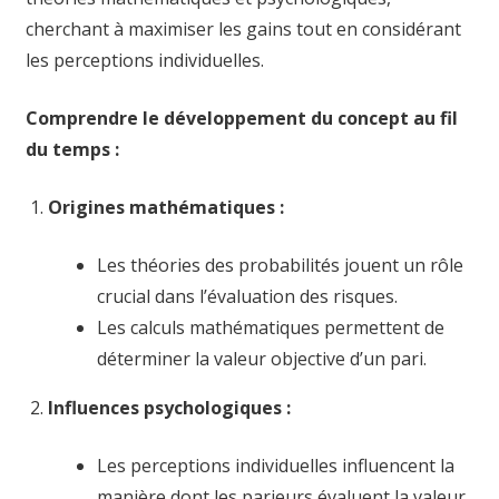
cherchant à maximiser les gains tout en considérant
les perceptions individuelles.
Comprendre le développement du concept au fil
du temps :
Origines mathématiques :
Les théories des probabilités jouent un rôle
crucial dans l’évaluation des risques.
Les calculs mathématiques permettent de
déterminer la valeur objective d’un pari.
Influences psychologiques :
Les perceptions individuelles influencent la
manière dont les parieurs évaluent la valeur