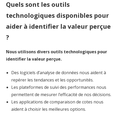
Quels sont les outils
technologiques disponibles pour
aider à identifier la valeur perçue
?
Nous utilisons divers outils technologiques pour
identifier la valeur perçue.
Des logiciels d’analyse de données nous aident à
repérer les tendances et les opportunités.
Les plateformes de suivi des performances nous
permettent de mesurer l’efficacité de nos décisions.
Les applications de comparaison de cotes nous
aident à choisir les meilleures options.