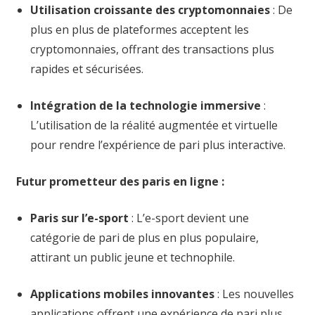
Utilisation croissante des cryptomonnaies
: De
plus en plus de plateformes acceptent les
cryptomonnaies, offrant des transactions plus
rapides et sécurisées.
Intégration de la technologie immersive
:
L’utilisation de la réalité augmentée et virtuelle
pour rendre l’expérience de pari plus interactive.
Futur prometteur des paris en ligne :
Paris sur l’e-sport
: L’e-sport devient une
catégorie de pari de plus en plus populaire,
attirant un public jeune et technophile.
Applications mobiles innovantes
: Les nouvelles
applications offrent une expérience de pari plus