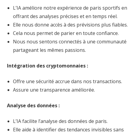
L’IA améliore notre expérience de paris sportifs en
offrant des analyses précises et en temps réel.
Elle nous donne accès à des prévisions plus fiables.
Cela nous permet de parier en toute confiance.
Nous nous sentons connectés à une communauté
partageant les mêmes passions.
Intégration des cryptomonnaies :
Offre une sécurité accrue dans nos transactions.
Assure une transparence améliorée.
Analyse des données :
L’IA facilite l’analyse des données de paris.
Elle aide à identifier des tendances invisibles sans