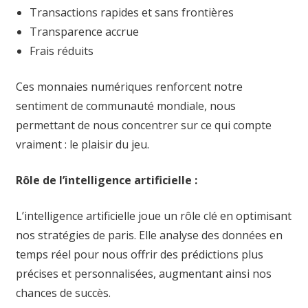
Transactions rapides et sans frontières
Transparence accrue
Frais réduits
Ces monnaies numériques renforcent notre
sentiment de communauté mondiale, nous
permettant de nous concentrer sur ce qui compte
vraiment : le plaisir du jeu.
Rôle de l’intelligence artificielle :
L’intelligence artificielle joue un rôle clé en optimisant
nos stratégies de paris. Elle analyse des données en
temps réel pour nous offrir des prédictions plus
précises et personnalisées, augmentant ainsi nos
chances de succès.