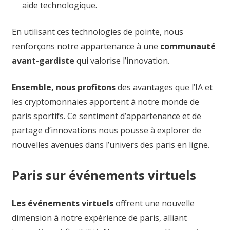
aide technologique.
En utilisant ces technologies de pointe, nous
renforçons notre appartenance à une
communauté
avant-gardiste
qui valorise l’innovation.
Ensemble, nous profitons
des avantages que l’IA et
les cryptomonnaies apportent à notre monde de
paris sportifs. Ce sentiment d’appartenance et de
partage d’innovations nous pousse à explorer de
nouvelles avenues dans l’univers des paris en ligne.
Paris sur événements virtuels
Les événements virtuels
offrent une nouvelle
dimension à notre expérience de paris, alliant