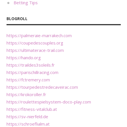
Betting Tips
BLOGROLL
https://palmeraie-marrakech.com
https://coupedescouples.org
https://ultimaterace-trail.com
https://hando.org
https://traildes3soleils.fr
https://parischillracing.com
https://fctremery.com
https://tourpedestredecaveirac.com
https://krokoroller.fr
https://roulettespielsystem-doco-play.com
https://fitness-vitalclub.at
https://sv-nierfeld.de
https://schroeflialm.at