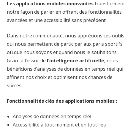
Les applications mobiles innovantes
transforment
notre façon de parier en offrant des fonctionnalités
avancées et une accessibilité sans précédent.
Dans notre communauté, nous apprécions ces outils
qui nous permettent de participer aux paris sportifs
où que nous soyons et quand nous le souhaitons.
Grâce à l’essor de
l’intelligence artificielle
, nous
bénéficions d’analyses de données en temps réel qui
affinent nos choix et optimisent nos chances de
succès.
Fonctionnalités clés des applications mobiles :
Analyses de données en temps réel
Accessibilité à tout moment et en tout lieu