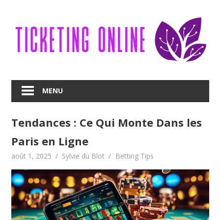
Skip
to
content
MENU
Tendances : Ce Qui Monte Dans les
Paris en Ligne
août 1, 2025
Sylvie du Blot
Betting Tips