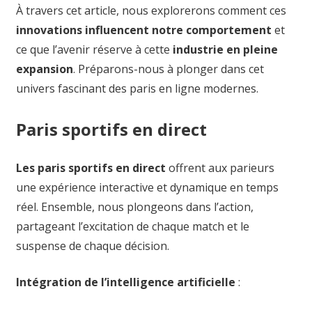
À travers cet article, nous explorerons comment ces
innovations influencent notre comportement
et
ce que l’avenir réserve à cette
industrie en pleine
expansion
. Préparons-nous à plonger dans cet
univers fascinant des paris en ligne modernes.
Paris sportifs en direct
Les paris sportifs en direct
offrent aux parieurs
une expérience interactive et dynamique en temps
réel. Ensemble, nous plongeons dans l’action,
partageant l’excitation de chaque match et le
suspense de chaque décision.
Intégration de l’intelligence artificielle
: