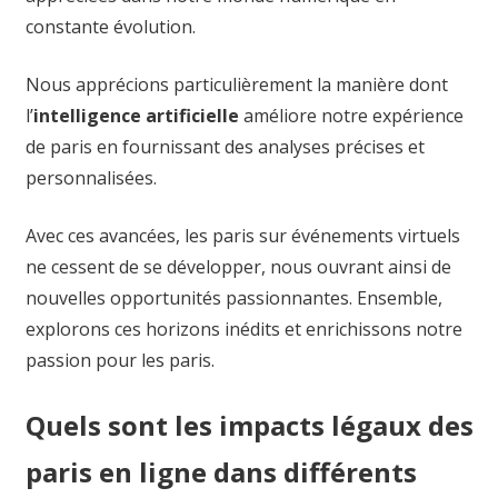
constante évolution.
Nous apprécions particulièrement la manière dont
l’
intelligence artificielle
améliore notre expérience
de paris en fournissant des analyses précises et
personnalisées.
Avec ces avancées, les paris sur événements virtuels
ne cessent de se développer, nous ouvrant ainsi de
nouvelles opportunités passionnantes. Ensemble,
explorons ces horizons inédits et enrichissons notre
passion pour les paris.
Quels sont les impacts légaux des
paris en ligne dans différents