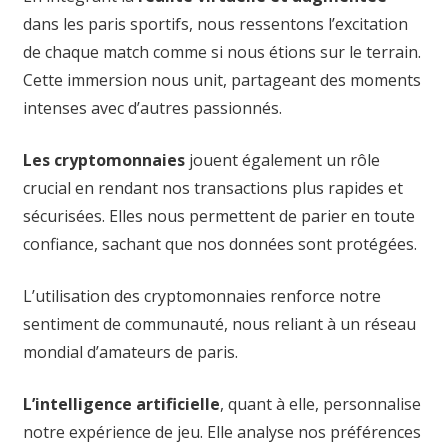
dans les paris sportifs, nous ressentons l’excitation
de chaque match comme si nous étions sur le terrain.
Cette immersion nous unit, partageant des moments
intenses avec d’autres passionnés.
Les cryptomonnaies
jouent également un rôle
crucial en rendant nos transactions plus rapides et
sécurisées. Elles nous permettent de parier en toute
confiance, sachant que nos données sont protégées.
L’utilisation des cryptomonnaies renforce notre
sentiment de communauté, nous reliant à un réseau
mondial d’amateurs de paris.
L’intelligence artificielle
, quant à elle, personnalise
notre expérience de jeu. Elle analyse nos préférences