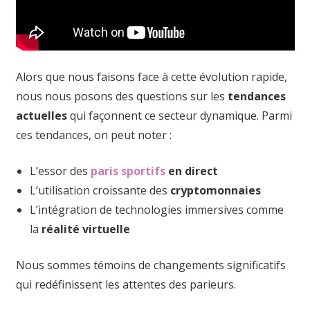
Alors que nous faisons face à cette évolution rapide,
nous nous posons des questions sur les
tendances
actuelles
qui façonnent ce secteur dynamique. Parmi
ces tendances, on peut noter :
L’essor des
paris sportifs
en direct
L’utilisation croissante des
cryptomonnaies
L’intégration de technologies immersives comme
la
réalité virtuelle
Nous sommes témoins de changements significatifs
qui redéfinissent les attentes des parieurs.