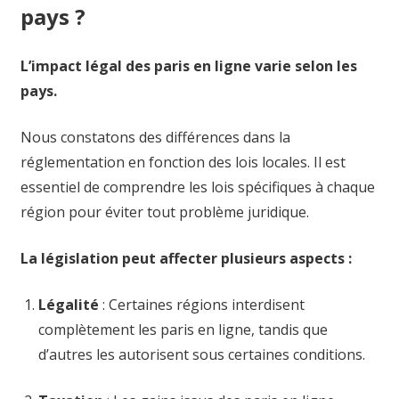
pays ?
L’impact légal des paris en ligne varie selon les
pays.
Nous constatons des différences dans la
réglementation en fonction des lois locales. Il est
essentiel de comprendre les lois spécifiques à chaque
région pour éviter tout problème juridique.
La législation peut affecter plusieurs aspects :
Légalité
: Certaines régions interdisent
complètement les paris en ligne, tandis que
d’autres les autorisent sous certaines conditions.