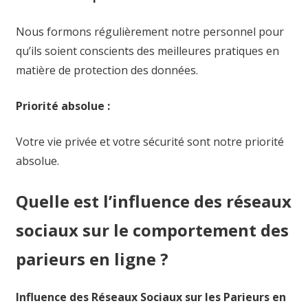
Nous formons régulièrement notre personnel pour
qu’ils soient conscients des meilleures pratiques en
matière de protection des données.
Priorité absolue :
Votre vie privée et votre sécurité sont notre priorité
absolue.
Quelle est l’influence des réseaux
sociaux sur le comportement des
parieurs en ligne ?
Influence des Réseaux Sociaux sur les Parieurs en