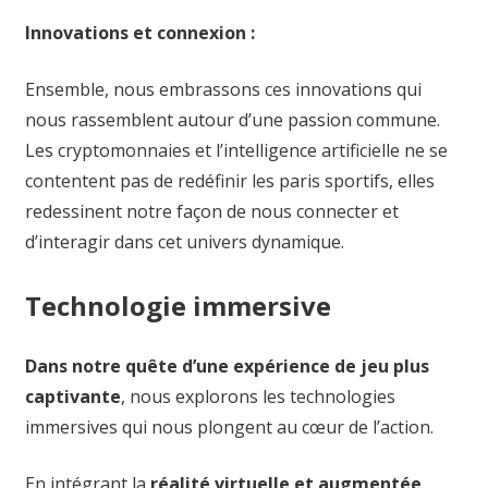
Innovations et connexion :
Ensemble, nous embrassons ces innovations qui
nous rassemblent autour d’une passion commune.
Les cryptomonnaies et l’intelligence artificielle ne se
contentent pas de redéfinir les paris sportifs, elles
redessinent notre façon de nous connecter et
d’interagir dans cet univers dynamique.
Technologie immersive
Dans notre quête d’une expérience de jeu plus
captivante
, nous explorons les technologies
immersives qui nous plongent au cœur de l’action.
En intégrant la
réalité virtuelle et augmentée