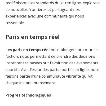
redéfinissons les standards du jeu en ligne, explorant
de nouvelles frontières et partageant nos
expériences avec une communauté qui nous
ressemble.
Paris en temps réel
Les paris en temps réel
nous plongent au cœur de
l’action, nous permettant de prendre des décisions
instantanées basées sur l’évolution des événements
sportifs. Avec l’essor des paris sportifs en ligne, nous
faisons partie d’une communauté vibrante qui vit
chaque instant intensément.
Progrès technologiques
: