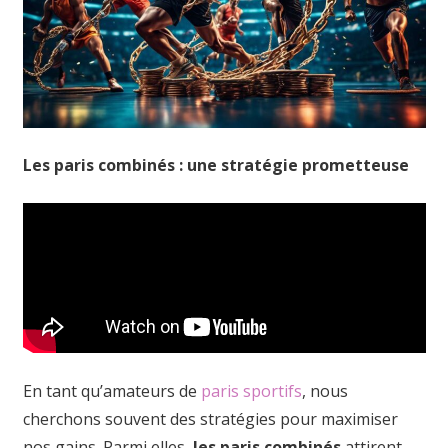
Les paris combinés : une stratégie prometteuse
En tant qu’amateurs de
paris sportifs
, nous
cherchons souvent des stratégies pour maximiser
nos gains. Parmi elles,
les paris combinés
attirent