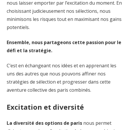
nous laisser emporter par l’excitation du moment. En
choisissant judicieusement nos sélections, nous
minimisons les risques tout en maximisant nos gains
potentiels.
Ensemble, nous partageons cette passion pour le
défi et la stratégie.
C’est en échangeant nos idées et en apprenant les
uns des autres que nous pouvons affiner nos
stratégies de sélection et progresser dans cette
aventure collective des paris combinés.
Excitation et diversité
La diversité des options de paris
nous permet