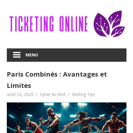
Skip
to
content
MENU
Paris Combinés : Avantages et
Limites
août 22, 2025
Sylvie du Blot
Betting Tips