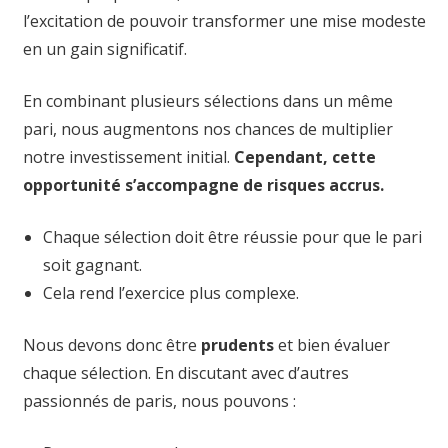
l’excitation de pouvoir transformer une mise modeste
en un gain significatif.
En combinant plusieurs sélections dans un même
pari, nous augmentons nos chances de multiplier
notre investissement initial.
Cependant, cette
opportunité s’accompagne de risques accrus.
Chaque sélection doit être réussie pour que le pari
soit gagnant.
Cela rend l’exercice plus complexe.
Nous devons donc être
prudents
et bien évaluer
chaque sélection. En discutant avec d’autres
passionnés de paris, nous pouvons :