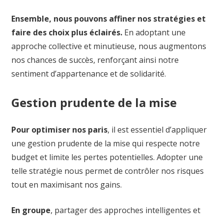
Ensemble, nous pouvons affiner nos stratégies et
faire des choix plus éclairés.
En adoptant une
approche collective et minutieuse, nous augmentons
nos chances de succès, renforçant ainsi notre
sentiment d’appartenance et de solidarité.
Gestion prudente de la mise
Pour optimiser nos paris
, il est essentiel d’appliquer
une gestion prudente de la mise qui respecte notre
budget et limite les pertes potentielles. Adopter une
telle stratégie nous permet de contrôler nos risques
tout en maximisant nos gains.
En groupe
, partager des approches intelligentes et