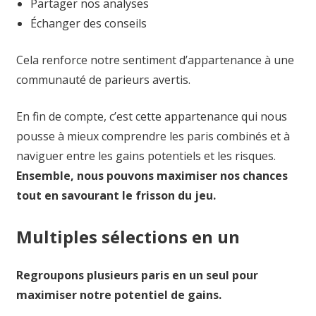
Partager nos analyses
Échanger des conseils
Cela renforce notre sentiment d’appartenance à une
communauté de parieurs avertis.
En fin de compte, c’est cette appartenance qui nous
pousse à mieux comprendre les paris combinés et à
naviguer entre les gains potentiels et les risques.
Ensemble, nous pouvons maximiser nos chances
tout en savourant le frisson du jeu.
Multiples sélections en un
Regroupons plusieurs paris en un seul pour
maximiser notre potentiel de gains.