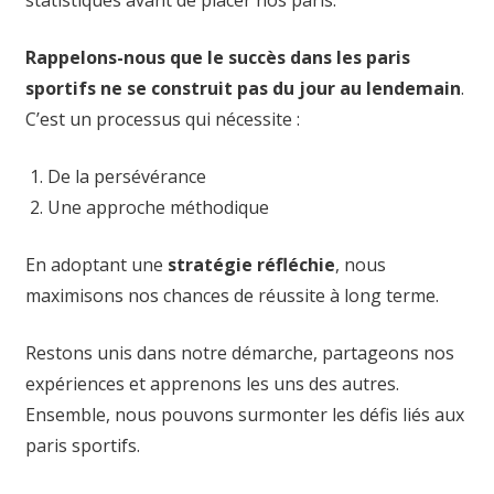
statistiques avant de placer nos paris.
Rappelons-nous que le succès dans les paris
sportifs ne se construit pas du jour au lendemain
.
C’est un processus qui nécessite :
De la persévérance
Une approche méthodique
En adoptant une
stratégie réfléchie
, nous
maximisons nos chances de réussite à long terme.
Restons unis dans notre démarche, partageons nos
expériences et apprenons les uns des autres.
Ensemble, nous pouvons surmonter les défis liés aux
paris sportifs.