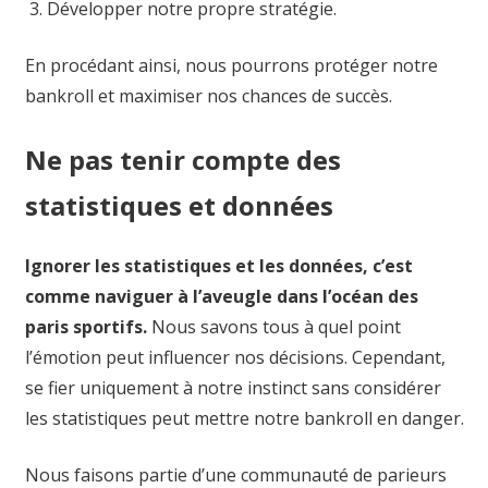
Développer notre propre stratégie.
En procédant ainsi, nous pourrons protéger notre
bankroll et maximiser nos chances de succès.
Ne pas tenir compte des
statistiques et données
Ignorer les statistiques et les données, c’est
comme naviguer à l’aveugle dans l’océan des
paris sportifs.
Nous savons tous à quel point
l’émotion peut influencer nos décisions. Cependant,
se fier uniquement à notre instinct sans considérer
les statistiques peut mettre notre bankroll en danger.
Nous faisons partie d’une communauté de parieurs