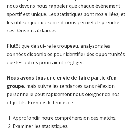
nous devons nous rappeler que chaque événement
sportif est unique. Les statistiques sont nos alliées, et
les utiliser judicieusement nous permet de prendre
des décisions éclairées.
Plutôt que de suivre le troupeau, analysons les
données disponibles pour identifier des opportunités
que les autres pourraient négliger.
Nous avons tous une envie de faire partie d’un
groupe
, mais suivre les tendances sans réflexion
personnelle peut rapidement nous éloigner de nos
objectifs. Prenons le temps de :
Approfondir notre compréhension des matchs.
Examiner les statistiques.