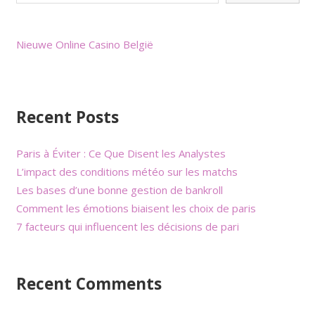
Nieuwe Online Casino België
Recent Posts
Paris à Éviter : Ce Que Disent les Analystes
L’impact des conditions météo sur les matchs
Les bases d’une bonne gestion de bankroll
Comment les émotions biaisent les choix de paris
7 facteurs qui influencent les décisions de pari
Recent Comments