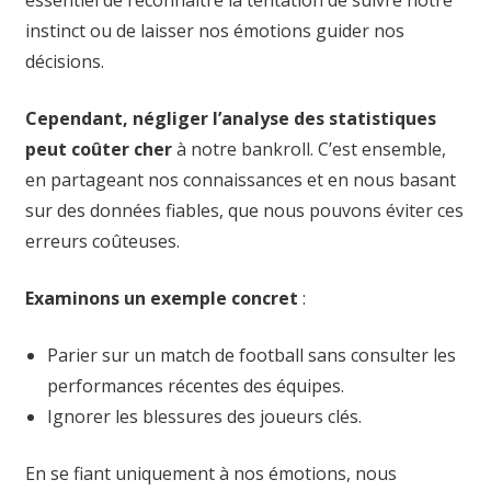
essentiel de reconnaître la tentation de suivre notre
instinct ou de laisser nos émotions guider nos
décisions.
Cependant, négliger l’analyse des statistiques
peut coûter cher
à notre bankroll. C’est ensemble,
en partageant nos connaissances et en nous basant
sur des données fiables, que nous pouvons éviter ces
erreurs coûteuses.
Examinons un exemple concret
:
Parier sur un match de football sans consulter les
performances récentes des équipes.
Ignorer les blessures des joueurs clés.
En se fiant uniquement à nos émotions, nous