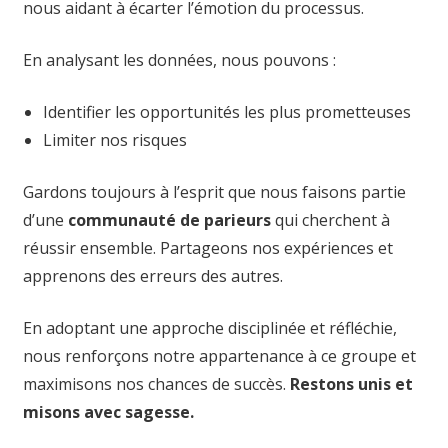
nous aidant à écarter l’émotion du processus.
En analysant les données, nous pouvons :
Identifier les opportunités les plus prometteuses
Limiter nos risques
Gardons toujours à l’esprit que nous faisons partie
d’une
communauté de parieurs
qui cherchent à
réussir ensemble. Partageons nos expériences et
apprenons des erreurs des autres.
En adoptant une approche disciplinée et réfléchie,
nous renforçons notre appartenance à ce groupe et
maximisons nos chances de succès.
Restons unis et
misons avec sagesse.