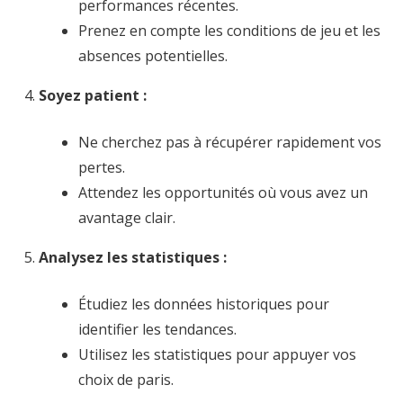
performances récentes.
Prenez en compte les conditions de jeu et les
absences potentielles.
Soyez patient :
Ne cherchez pas à récupérer rapidement vos
pertes.
Attendez les opportunités où vous avez un
avantage clair.
Analysez les statistiques :
Étudiez les données historiques pour
identifier les tendances.
Utilisez les statistiques pour appuyer vos
choix de paris.