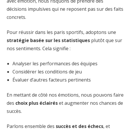
avec émotion, nous risquons de prendre des
décisions impulsives qui ne reposent pas sur des faits
concrets.
Pour réussir dans les paris sportifs, adoptons une
stratégie basée sur les statistiques
plutôt que sur
nos sentiments. Cela signifie :
Analyser les performances des équipes
Considérer les conditions de jeu
Évaluer d’autres facteurs pertinents
En mettant de côté nos émotions, nous pouvons faire
des
choix plus éclairés
et augmenter nos chances de
succès.
Parlons ensemble des
succès et des échecs
, et