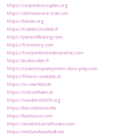
https://coupedescouples.org
https://ultimaterace-trail.com
https://hando.org
https://traildes3soleils.fr
https://parischillracing.com
https://fctremery.com
https://tourpedestredecaveirac.com
https://krokoroller.fr
https://roulettespielsystem-doco-play.com
https://fitness-vitalclub.at
https://sv-nierfeld.de
https://schroeflialm.at
https://suedtirol2009.org
https://bici-initinere.info
https://betnuovo.com
https://amatoricastelfusano.com
https://nettunobaseball.net