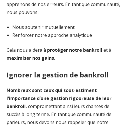
apprenons de nos erreurs. En tant que communauté,
nous pouvons :
Nous soutenir mutuellement
Renforcer notre approche analytique
Cela nous aidera à
protéger notre bankroll
et à
maximiser nos gains
.
Ignorer la gestion de bankroll
Nombreux sont ceux qui sous-estiment
l’importance d’une gestion rigoureuse de leur
bankroll
, compromettant ainsi leurs chances de
succès à long terme. En tant que communauté de
parieurs, nous devons nous rappeler que notre