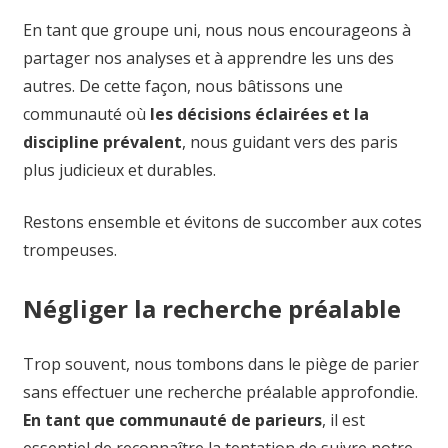
En tant que groupe uni, nous nous encourageons à
partager nos analyses et à apprendre les uns des
autres. De cette façon, nous bâtissons une
communauté où
les décisions éclairées et la
discipline prévalent
, nous guidant vers des paris
plus judicieux et durables.
Restons ensemble et évitons de succomber aux cotes
trompeuses.
Négliger la recherche préalable
Trop souvent, nous tombons dans le piège de parier
sans effectuer une recherche préalable approfondie.
En tant que communauté de parieurs
, il est