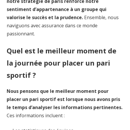
notre stratégie de paris renforce notre
sentiment d’appartenance à un groupe qui
valorise le succès et la prudence.
Ensemble, nous
naviguons avec assurance dans ce monde
passionnant.
Quel est le meilleur moment de
la journée pour placer un pari
sportif ?
Nous pensons que le meilleur moment pour
placer un pari sportif est lorsque nous avons pris
le temps d’analyser les informations pertinentes.
Ces informations incluent :