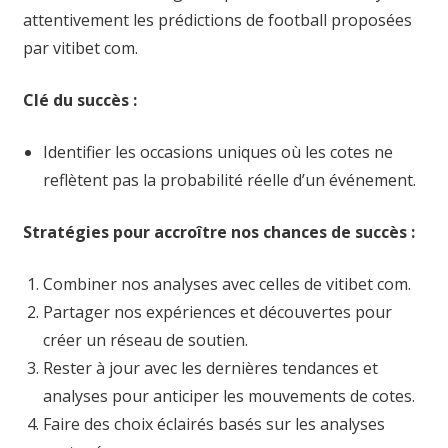
attentivement les prédictions de football proposées
par vitibet com.
Clé du succès :
Identifier les occasions uniques où les cotes ne
reflètent pas la probabilité réelle d’un événement.
Stratégies pour accroître nos chances de succès :
Combiner nos analyses avec celles de vitibet com.
Partager nos expériences et découvertes pour
créer un réseau de soutien.
Rester à jour avec les dernières tendances et
analyses pour anticiper les mouvements de cotes.
Faire des choix éclairés basés sur les analyses