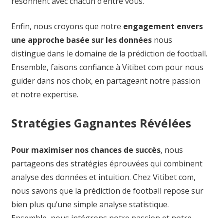
résonnent avec chacun d’entre vous.
Enfin, nous croyons que notre
engagement envers
une approche basée sur les données
nous
distingue dans le domaine de la prédiction de football.
Ensemble, faisons confiance à Vitibet com pour nous
guider dans nos choix, en partageant notre passion
et notre expertise.
Stratégies Gagnantes Révélées
Pour maximiser nos chances de succès
, nous
partageons des stratégies éprouvées qui combinent
analyse des données et intuition. Chez Vitibet com,
nous savons que la prédiction de football repose sur
bien plus qu’une simple analyse statistique.