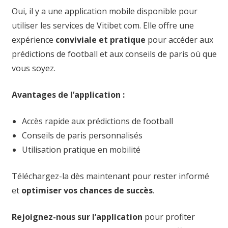
Oui, il y a une application mobile disponible pour
utiliser les services de Vitibet com. Elle offre une
expérience
conviviale et pratique
pour accéder aux
prédictions de football et aux conseils de paris où que
vous soyez.
Avantages de l’application :
Accès rapide aux prédictions de football
Conseils de paris personnalisés
Utilisation pratique en mobilité
Téléchargez-la dès maintenant pour rester informé
et
optimiser vos chances de succès
.
Rejoignez-nous sur l’application
pour profiter