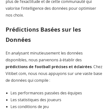
plus de l’exactitude et de cette communauté qui
valorise l’intelligence des données pour optimiser
nos choix.
Prédictions Basées sur les
Données
En analysant minutieusement les données
disponibles, nous parvenons à établir des
prédictions de football précises et éclairées
. Chez
Vitibet com, nous nous appuyons sur une vaste base
de données qui compile :
Les performances passées des équipes
Les statistiques des joueurs
Les conditions de jeu