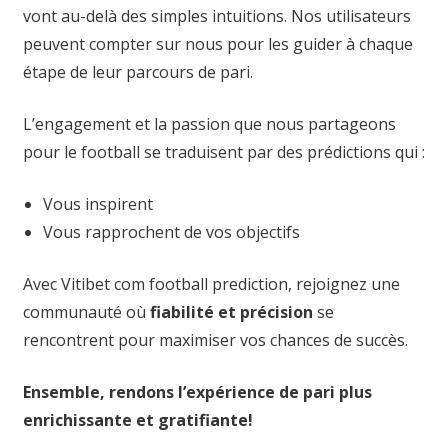
vont au-delà des simples intuitions. Nos utilisateurs
peuvent compter sur nous pour les guider à chaque
étape de leur parcours de pari.
L’engagement et la passion que nous partageons
pour le football se traduisent par des prédictions qui :
Vous inspirent
Vous rapprochent de vos objectifs
Avec Vitibet com football prediction, rejoignez une
communauté où
fiabilité et précision
se
rencontrent pour maximiser vos chances de succès.
Ensemble, rendons l’expérience de pari plus
enrichissante et gratifiante!