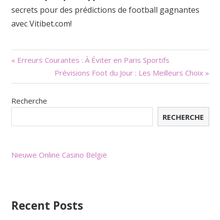
secrets pour des prédictions de football gagnantes
avec Vitibet.com!
Navigation
« Erreurs Courantes : À Éviter en Paris Sportifs
Prévisions Foot du Jour : Les Meilleurs Choix »
de
l’article
Recherche
RECHERCHE
Nieuwe Online Casino België
Recent Posts