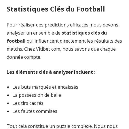
Statistiques Clés du Football
Pour réaliser des prédictions efficaces, nous devons
analyser un ensemble de
statistiques clés du
football
qui influencent directement les résultats des
matchs. Chez Vitibet com, nous savons que chaque
donnée compte.
Les éléments clés à analyser incluent :
Les buts marqués et encaissés
La possession de balle
Les tirs cadrés
Les fautes commises
Tout cela constitue un puzzle complexe. Nous nous