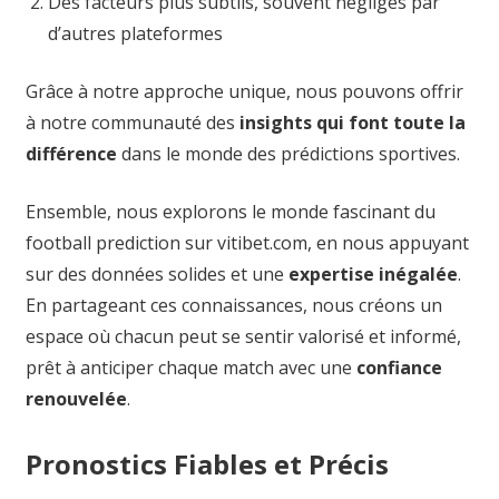
Des facteurs plus subtils, souvent négligés par
d’autres plateformes
Grâce à notre approche unique, nous pouvons offrir
à notre communauté des
insights qui font toute la
différence
dans le monde des prédictions sportives.
Ensemble, nous explorons le monde fascinant du
football prediction sur vitibet.com, en nous appuyant
sur des données solides et une
expertise inégalée
.
En partageant ces connaissances, nous créons un
espace où chacun peut se sentir valorisé et informé,
prêt à anticiper chaque match avec une
confiance
renouvelée
.
Pronostics Fiables et Précis