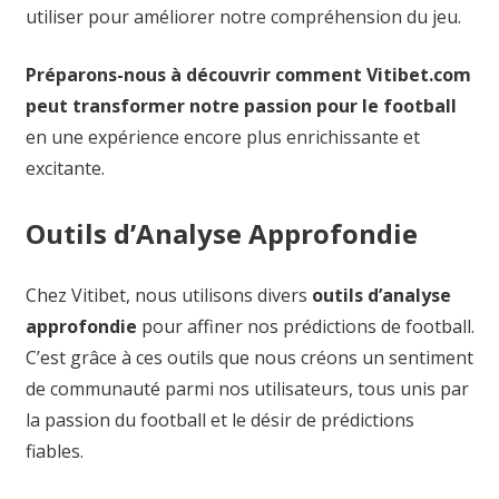
utiliser pour améliorer notre compréhension du jeu.
Préparons-nous à découvrir comment Vitibet.com
peut transformer notre passion pour le football
en une expérience encore plus enrichissante et
excitante.
Outils d’Analyse Approfondie
Chez Vitibet, nous utilisons divers
outils d’analyse
approfondie
pour affiner nos prédictions de football.
C’est grâce à ces outils que nous créons un sentiment
de communauté parmi nos utilisateurs, tous unis par
la passion du football et le désir de prédictions
fiables.