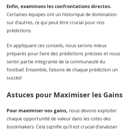
Enfin, examinons les confrontations directes.
Certaines équipes ont un historique de domination
sur d’autres, ce qui peut être crucial pour nos
prédictions.
En appliquant ces conseils, nous serons mieux
préparés pour faire des prédictions précises et nous
sentir partie intégrante de la communauté du
football. Ensemble, faisons de chaque prédiction un
succès!
Astuces pour Maximiser les Gains
Pour maximiser nos gains,
nous devons exploiter
chaque opportunité de valeur dans les cotes des
bookmakers. Cela signifie qu’il est crucial d’analyser